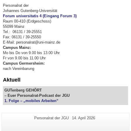
Personalrat der
Johannes Gutenberg-Universität
Forum universitatis 4 (Eingang Forum 3)
Raum 00-410 (Erdgeschoss)
55099 Mainz
Tel.: 06131 / 39-25551
Fax: 06131 / 39-25550
E-Mail: personalrat@uni-mainz.de
Campus Mainz:
Mo bis Do von 9.00 bis 13.00 Uhr
Fr von 9.00 bis 11.00 Uhr
Campus Germersheim:
nach Vereinbarung
Aktuell
GUTenberg GEHÖRT
– Euer Personalrat-Podcast der JGU
1. Folge – „mobiles Arbeiten“
Zusätzliche
Seiten-
Letzte
Personalrat der JGU
14. April 2026
Name:
Aktualisierung:
Informationen
zu